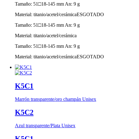
Tamaño: 51□18-145 mm An: 9 g
Material: titanio/acetel/cerámica
ESGOTADO
Tamaño: 51□18-145 mm An: 9 g
Material: titanio/acetel/cerámica
Tamaño: 51□18-145 mm An: 9 g
Material: titanio/acetel/cerámica
ESGOTADO
K5C1
Marrón transparente/oro champán Unisex
K5C2
Azul transparente/Plata Unisex
K5C1