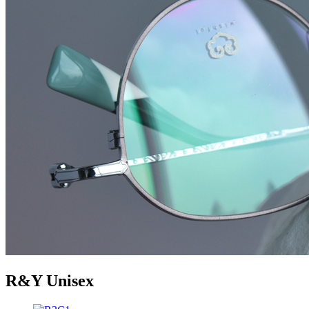
R&Y Unisex