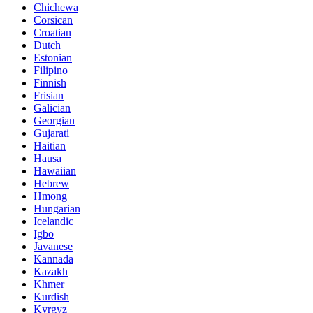
Chichewa
Corsican
Croatian
Dutch
Estonian
Filipino
Finnish
Frisian
Galician
Georgian
Gujarati
Haitian
Hausa
Hawaiian
Hebrew
Hmong
Hungarian
Icelandic
Igbo
Javanese
Kannada
Kazakh
Khmer
Kurdish
Kyrgyz