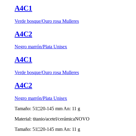
A4C1
Verde bosque/Ouro rosa Mulleres
A4C2
Negro marrón/Plata Unisex
A4C1
Verde bosque/Ouro rosa Mulleres
A4C2
Negro marrón/Plata Unisex
Tamaño: 51□20-145 mm An: 11 g
Material: titanio/acetel/cerámica
NOVO
Tamaño: 51□20-145 mm An: 11 g