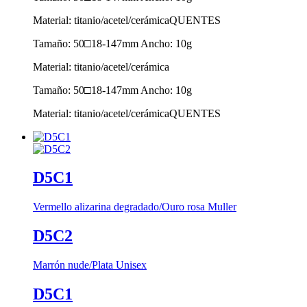
Material: titanio/acetel/cerámica
QUENTES
Tamaño: 50□18-147mm Ancho: 10g
Material: titanio/acetel/cerámica
Tamaño: 50□18-147mm Ancho: 10g
Material: titanio/acetel/cerámica
QUENTES
D5C1
Vermello alizarina degradado/Ouro rosa Muller
D5C2
Marrón nude/Plata Unisex
D5C1