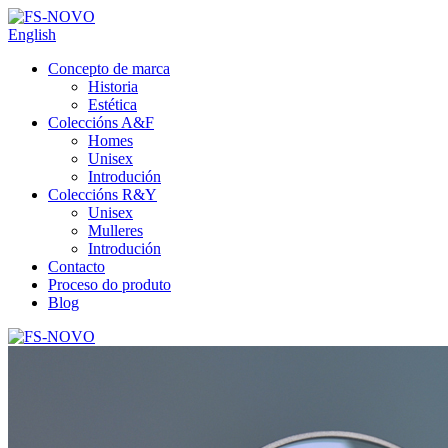
English
Concepto de marca
Historia
Estética
Coleccións A&F
Homes
Unisex
Introdución
Coleccións R&Y
Unisex
Mulleres
Introdución
Contacto
Proceso do produto
Blog