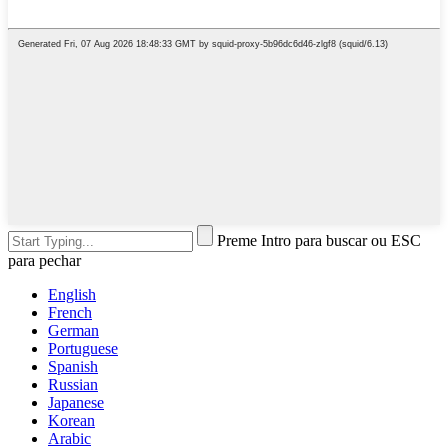
Preme Intro para buscar ou ESC
para pechar
English
French
German
Portuguese
Spanish
Russian
Japanese
Korean
Arabic