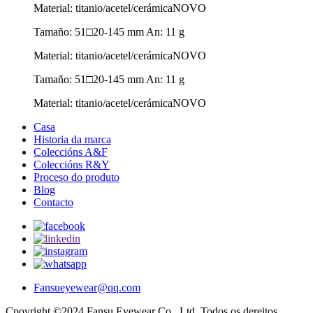
Material: titanio/acetel/cerámica
NOVO
Tamaño: 51□20-145 mm An: 11 g
Material: titanio/acetel/cerámica
NOVO
Tamaño: 51□20-145 mm An: 11 g
Material: titanio/acetel/cerámica
NOVO
Casa
Historia da marca
Coleccións A&F
Coleccións R&Y
Proceso do produto
Blog
Contacto
Fansueyewear@qq.com
Cpoyright ©2024 Fansu Eyewear Co., Ltd. Todos os dereitos